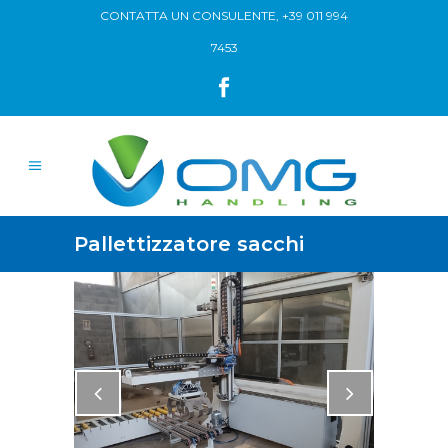
CONTATTA UN CONSULENTE,
+39 011 994
7453
Pallettizzatore sacchi