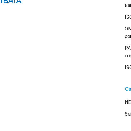
IBAIA
Ba
IS
OM
per
PAL
co
IS
Ca
N
Se