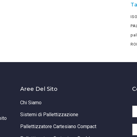
T
IS
PA
pal
RO
Aree Del Sito
C
Chi Siamo
Sistemi di Pallettizzazione
bito
Pallettizzatore Cartesiano Compact